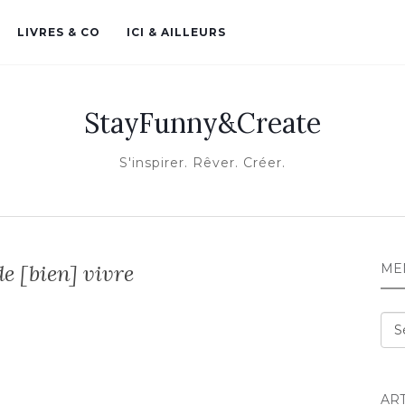
LIVRES & CO
ICI & AILLEURS
StayFunny&Create
S'inspirer. Rêver. Créer.
de [bien] vivre
ME
Me
AR