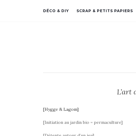
DÉCO & DIY
SCRAP & PETITS PAPIERS
L’art 
[Hygge & Lagom]
[Initiation au jardin bio = permaculture]
[Détente autour d’un jeu]