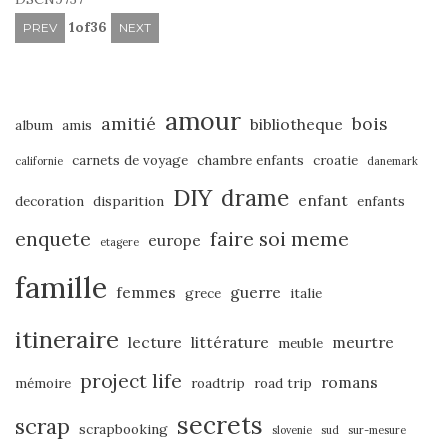
1
of
36
PREV
NEXT
amour
amitié
bois
bibliotheque
album
amis
carnets de voyage
chambre enfants
croatie
californie
danemark
DIY
drame
enfant
decoration
disparition
enfants
enquete
faire soi meme
europe
etagere
famille
femmes
guerre
grece
italie
itineraire
lecture
littérature
meurtre
meuble
project life
romans
mémoire
roadtrip
road trip
secrets
scrap
scrapbooking
slovenie
sud
sur-mesure