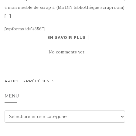
« mon meuble de scrap ». (Ma DIY bibliothèque scraproom)
[…]
[wpforms id="4356"]
EN SAVOIR PLUS
No comments yet
NAVIGATION
ARTICLES PRÉCÉDENTS
AU
MENU
SEIN
DES
Menu
ARTICLES