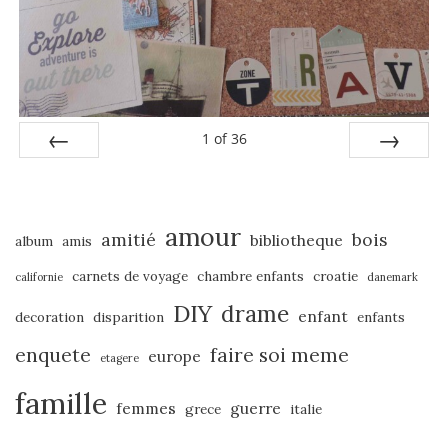
1
of
36
PREV
NEXT
amour
amitié
bois
bibliotheque
album
amis
carnets de voyage
chambre enfants
croatie
californie
danemark
DIY
drame
enfant
decoration
disparition
enfants
enquete
faire soi meme
europe
etagere
famille
femmes
guerre
grece
italie