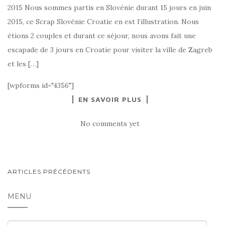
2015 Nous sommes partis en Slovénie durant 15 jours en juin
2015, ce Scrap Slovénie Croatie en est l’illustration. Nous
étions 2 couples et durant ce séjour, nous avons fait une
escapade de 3 jours en Croatie pour visiter la ville de Zagreb
et les […]
[wpforms id="4356"]
EN SAVOIR PLUS
No comments yet
NAVIGATION
ARTICLES PRÉCÉDENTS
AU
MENU
SEIN
DES