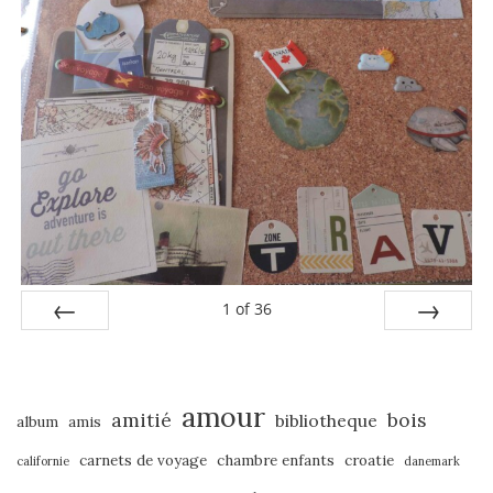
1
of
36
PREV
NEXT
amour
amitié
bois
bibliotheque
album
amis
carnets de voyage
chambre enfants
croatie
californie
danemark