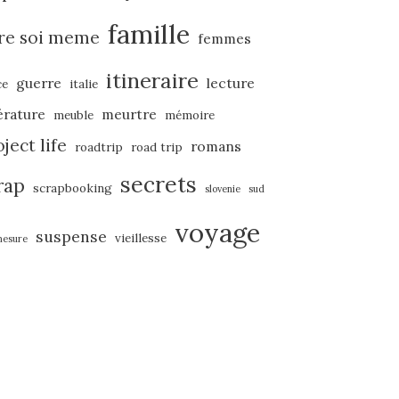
famille
ire soi meme
femmes
itineraire
guerre
lecture
ce
italie
térature
meurtre
meuble
mémoire
ject life
romans
roadtrip
road trip
secrets
rap
scrapbooking
slovenie
sud
voyage
suspense
vieillesse
mesure