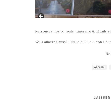
0
1
2
3
0
1
2
3
4
5
Retrouvez nos conseils, itinéraire & détails su
Vous aimerez aussi : l’
Italie du Sud
& son
albu
No
ALBUM
LAISSE