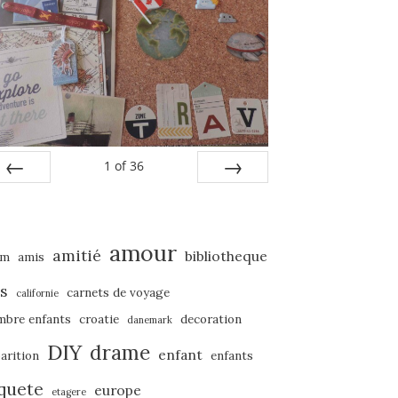
1
of
36
PREV
NEXT
amour
amitié
bibliotheque
um
amis
s
carnets de voyage
californie
mbre enfants
croatie
decoration
danemark
DIY
drame
enfant
arition
enfants
quete
europe
etagere