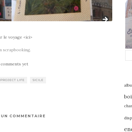
4
5
6
7
8
9
0
1
2
3
4
5
6
7
8
9
6
7
8
9
0
1
2
3
4
r le voyage <ici>
m scrapbooking.
 comments yet
PROJECT LIFE
SICILE
alb
boi
cha
R UN COMMENTAIRE
disp
en