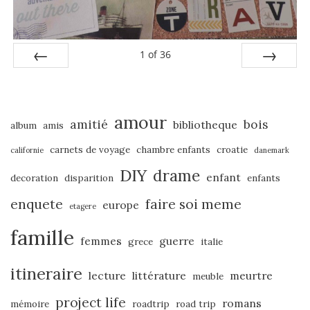
1
of
36
PREV
NEXT
amour
amitié
bois
bibliotheque
album
amis
carnets de voyage
chambre enfants
croatie
californie
danemark
DIY
drame
enfant
decoration
disparition
enfants
enquete
faire soi meme
europe
etagere
famille
femmes
guerre
grece
italie
itineraire
lecture
littérature
meurtre
meuble
project life
romans
mémoire
roadtrip
road trip