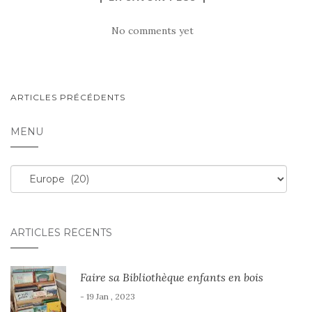
No comments yet
NAVIGATION
ARTICLES PRÉCÉDENTS
AU
MENU
SEIN
DES
Menu
ARTICLES
ARTICLES RÉCENTS
Faire sa Bibliothèque enfants en bois
- 19 Jan , 2023