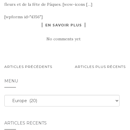
fleurs et de la fête de Pâques. [wow-icons […]
[wpforms id="4356"]
EN SAVOIR PLUS
No comments yet
NAVIGATION
ARTICLES PRÉCÉDENTS
ARTICLES PLUS RÉCENTS
AU
MENU
SEIN
DES
Menu
ARTICLES
ARTICLES RÉCENTS