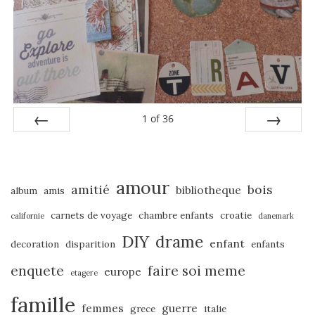
1
of
36
PREV
NEXT
amour
amitié
bois
bibliotheque
album
amis
carnets de voyage
chambre enfants
croatie
californie
danemark
DIY
drame
enfant
decoration
disparition
enfants
enquete
faire soi meme
europe
etagere
famille
femmes
guerre
grece
italie