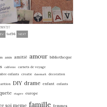
N9737
1
of
36
EV
NEXT
amour
amitié
bibliotheque
um
amis
s
carnets de voyage
californie
mbre enfants
croatie
decoration
danemark
DIY
drame
enfant
arition
enfants
quete
europe
etagere
famille
ire soi meme
femmes