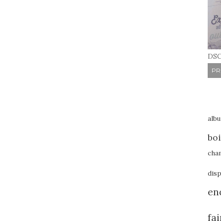
DSC
PR
alb
boi
cha
disp
en
fa