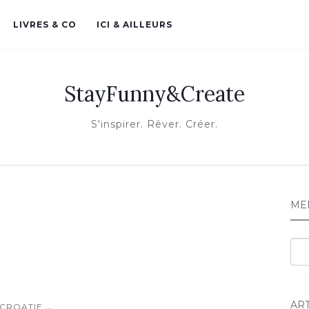
LIVRES & CO
ICI & AILLEURS
StayFunny&Create
S'inspirer. Rêver. Créer.
ME
Me
AR
...
CROATIE