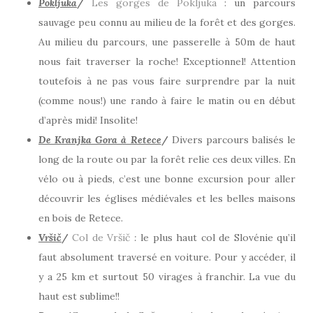
Pokljuka
/
Les gorges de Pokljuka
: un parcours
sauvage peu connu au milieu de la forêt et des gorges.
Au milieu du parcours, une passerelle à 50m de haut
nous fait traverser la roche! Exceptionnel! Attention
toutefois à ne pas vous faire surprendre par la nuit
(comme nous!) une rando à faire le matin ou en début
d’après midi! Insolite!
De Kranjka Gora à Retece
/
Divers parcours balisés le
long de la route ou par la forêt relie ces deux villes. En
vélo ou à pieds, c’est une bonne excursion pour aller
découvrir les églises médiévales et les belles maisons
en bois de Retece.
Vršič
/
Col de
Vršič
:
le plus haut col de Slovénie qu’il
faut absolument traversé en voiture. Pour y accéder, il
y a 25 km et surtout 50 virages à franchir. La vue du
haut est sublime!!