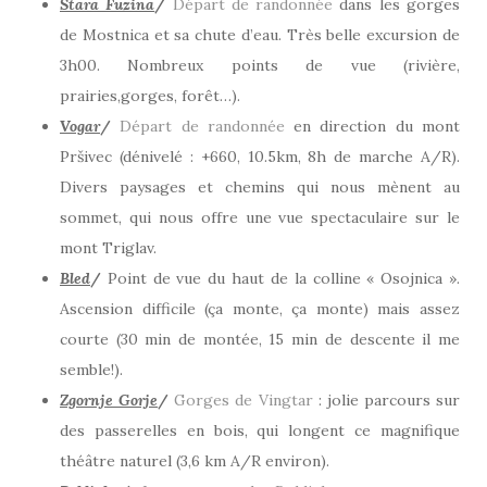
Stara Fuzina
/
Départ de randonnée
dans les gorges
de Mostnica et sa chute d’eau. Très belle excursion de
3h00. Nombreux points de vue (rivière,
prairies,gorges, forêt…).
Vogar
/
Départ de randonnée
en direction du mont
Pršivec (dénivelé : +660, 10.5km, 8h de marche A/R).
Divers paysages et chemins qui nous mènent au
sommet, qui nous offre une vue spectaculaire sur le
mont Triglav.
Bled
/
Point de vue du haut de la colline « Osojnica ».
Ascension difficile (ça monte, ça monte) mais assez
courte (30 min de montée, 15 min de descente il me
semble!).
Zgornje Gorje
/
Gorges de Vingtar
: jolie parcours sur
des passerelles en bois, qui longent ce magnifique
théâtre naturel (3,6 km A/R environ).