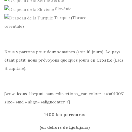
Serbie
Slovénie
Turquie
(
Thrace
orientale
)
Nous y partons pour deux semaines (soit 16 jours). Le pays
étant petit, nous prévoyons quelques jours en
Croatie
(Lacs
& capitale).
[wow-icons lib=gmi name=directions_car color= »#a01003″
size= »md » align= »aligncenter »]
1400
km parcourus
(en dehors de Ljubljana
)