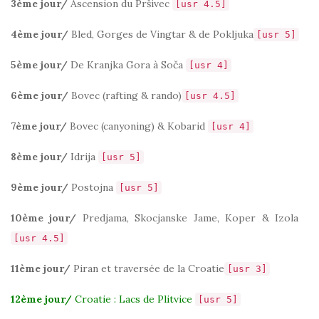
3ème jour/
Ascension du Pršivec
[usr 4.5]
4ème jour/
Bled, Gorges de Vingtar & de Pokljuka
[usr 5]
5ème jour/
De Kranjka Gora à
Soča
[usr 4]
6ème jour/
Bovec (rafting & rando)
[usr 4.5]
7ème jour/
Bovec (canyoning) & Kobarid
[usr 4]
8ème jour/
Idrija
[usr 5]
9ème jour/
Postojna
[usr 5]
10ème jour/
Predjama, Skocjanske Jame, Koper & Izola
[usr 4.5]
11ème jour/
Piran et traversée de la Croatie
[usr 3]
12ème jour/
Croatie : Lacs de Plitvice
[usr 5]