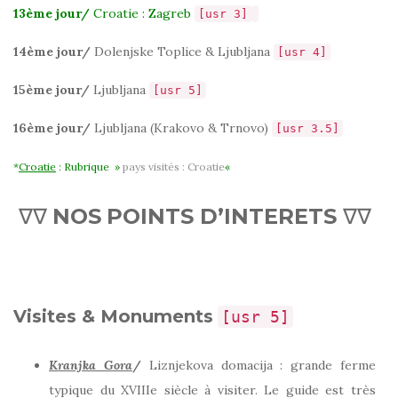
13ème jour/
Croatie : Zagreb
[usr 3]
14ème jour/
Dolenjske Toplice & Ljubljana
[usr 4]
15ème jour/
Ljubljana
[usr 5]
16ème jour/
Ljubljana (Krakovo & Trnovo)
[usr 3.5]
*
Croatie
: Rubrique »
pays visités : Croatie
«
∇∇
NOS
POINTS D’INTERETS
∇∇
Visites & Monuments
[usr 5]
Kranjka Gora
/
Liznjekova domacija : grande ferme
typique du XVIIIe siècle à visiter. Le guide est très