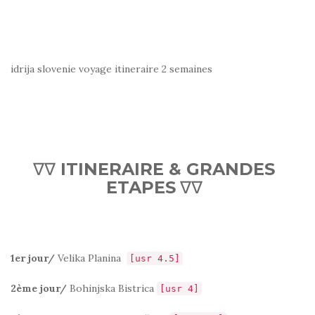
idrija slovenie voyage itineraire 2 semaines
∇∇
ITINERAIRE & GRANDES
ETAPES
∇∇
1er jour/
Velika Planina
[usr 4.5]
2ème jour/
Bohinjska Bistrica
[usr 4]