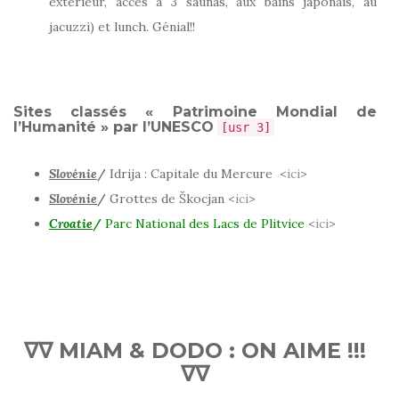
éxterieur, accès à 3 saunas, aux bains japonais, au
jacuzzi) et lunch. Génial!!
Sites classés « Patrimoine Mondial de
l’Humanité » par l’UNESCO
[usr 3]
Slovénie
/
Idrija : Capitale du Mercure <
ici
>
Slovénie
/
Grottes de Škocjan <
ici
>
Croatie
/
Parc National des Lacs de Plitvice
<
ici
>
∇∇ MIAM & DODO : ON AIME !!!
∇∇