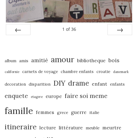
1
of
36
PREV
NEXT
amour
amitié
bois
bibliotheque
album
amis
carnets de voyage
chambre enfants
croatie
californie
danemark
DIY
drame
enfant
decoration
disparition
enfants
enquete
faire soi meme
europe
etagere
famille
femmes
guerre
grece
italie
itineraire
lecture
littérature
meurtre
meuble