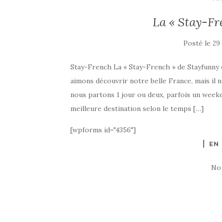
La « Stay-Fre
Posté le
29
Stay-French La « Stay-French » de Stayfunny e
aimons découvrir notre belle France, mais il 
nous partons 1 jour ou deux, parfois un week
meilleure destination selon le temps […]
[wpforms id="4356"]
EN
No