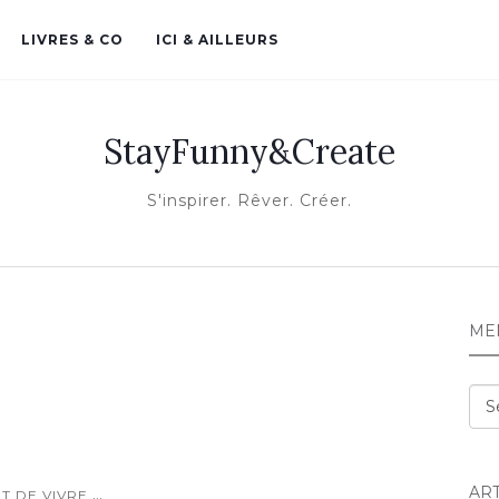
LIVRES & CO
ICI & AILLEURS
StayFunny&Create
S'inspirer. Rêver. Créer.
ME
Me
AR
...
T DE VIVRE