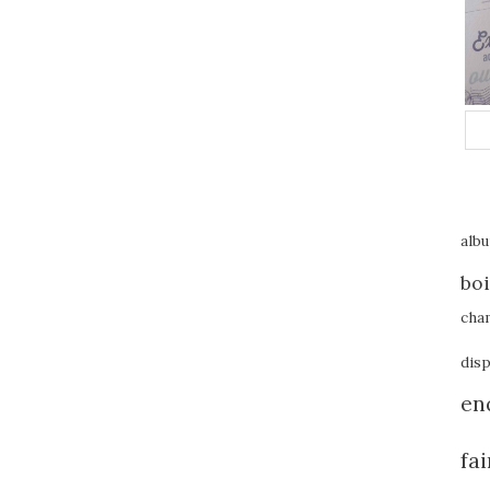
alb
boi
cha
disp
en
fa