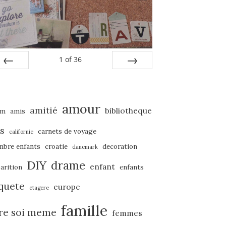
1
of
36
PREV
NEXT
amour
amitié
bibliotheque
um
amis
s
carnets de voyage
californie
mbre enfants
croatie
decoration
danemark
DIY
drame
enfant
arition
enfants
quete
europe
etagere
famille
ire soi meme
femmes