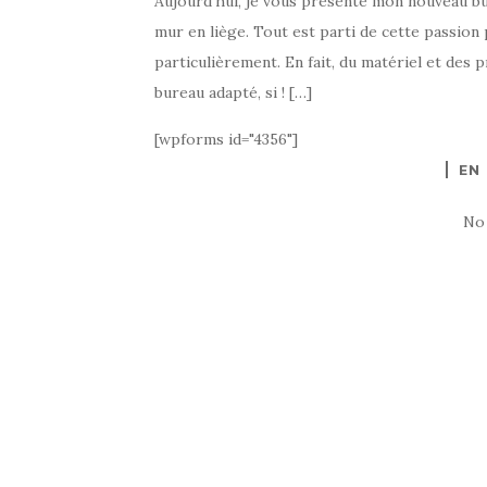
Aujourd’hui, je vous présente mon nouveau b
mur en liège. Tout est parti de cette passion 
particulièrement. En fait, du matériel et des p
bureau adapté, si ! […]
[wpforms id="4356"]
EN
No