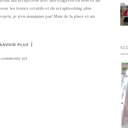
ureau, ma scraproom avec des étagères en bois et un
pour les loisirs créatifs et du scrapbooking plus
rojets, je n’en manquais pas! Mais de la place et un
 SAVOIR PLUS
SC
 comments yet