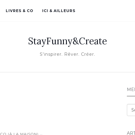
LIVRES & CO
ICI & AILLEURS
StayFunny&Create
S'inspirer. Rêver. Créer.
ME
Me
AR
...
CO (À LA MAISON)