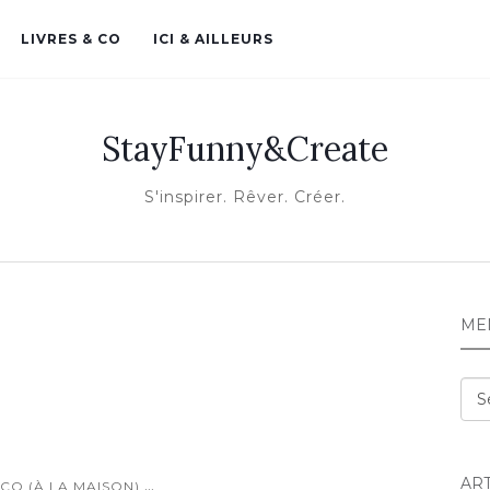
LIVRES & CO
ICI & AILLEURS
StayFunny&Create
S'inspirer. Rêver. Créer.
ME
Me
AR
...
CO (À LA MAISON)