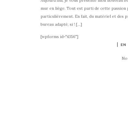
Aujourd’hui, je vous présente mon nouveau b
mur en liège. Tout est parti de cette passion 
particulièrement. En fait, du matériel et des p
bureau adapté, si ! […]
[wpforms id="4356"]
EN
No