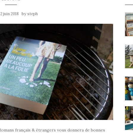
by
12 juin 2018
steph
Romans français & étrangers vous donnera de bonnes