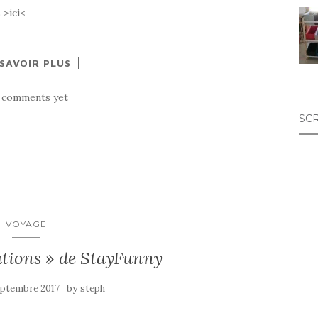
 >ici<
 SAVOIR PLUS
 comments yet
SC
VOYAGE
ations » de StayFunny
by
eptembre 2017
steph