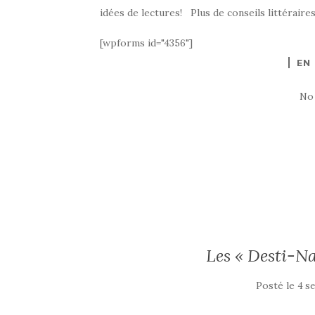
idées de lectures! Plus de conseils littéraires
[wpforms id="4356"]
EN
No
Les « Desti-N
Posté le
4 s