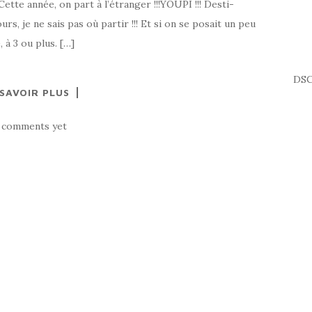
ette année, on part à l’étranger !!!YOUPI !!! Desti-
rs, je ne sais pas où partir !!! Et si on se posait un peu
 à 3 ou plus. […]
DSC
 SAVOIR PLUS
 comments yet