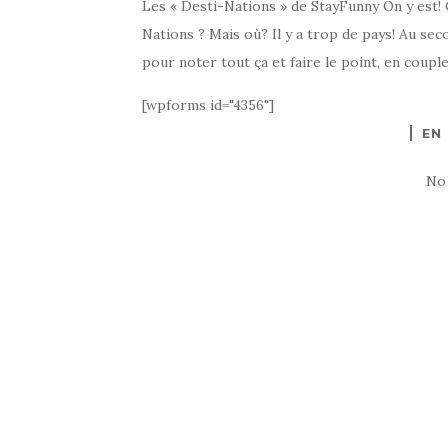
Les « Desti-Nations » de StayFunny On y est! C
Nations ? Mais où? Il y a trop de pays! Au secou
pour noter tout ça et faire le point, en couple,
[wpforms id="4356"]
EN
No