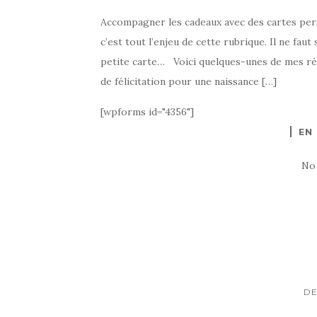
Accompagner les cadeaux avec des cartes per
c’est tout l’enjeu de cette rubrique. Il ne fau
petite carte… Voici quelques-unes de mes réal
de félicitation pour une naissance […]
[wpforms id="4356"]
EN
No
D