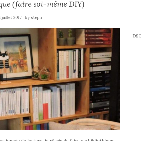
èque (faire soi-même DIY)
by
1 juillet 2017
steph
DSC
ssionnée de lecture, je rêvais de faire ma bibliothèque