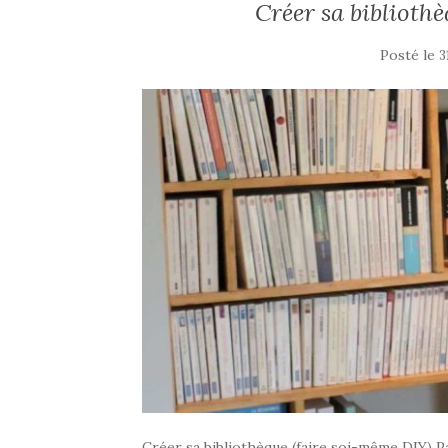
Créer sa biblioth
Posté le
3
Créer sa bibliothèque (faire soi-même DIY) Pa