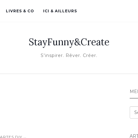
LIVRES & CO
ICI & AILLEURS
StayFunny&Create
S'inspirer. Rêver. Créer.
ME
Me
AR
...
ARTES DIY