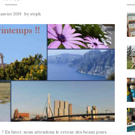
by
 janvier 2019
steph
? En hiver, nous attendons le retour des beaux jours