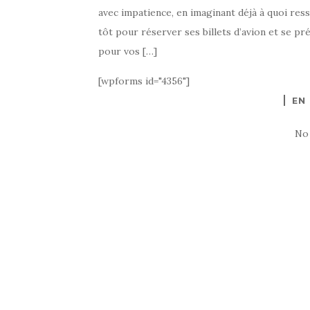
avec impatience, en imaginant déjà à quoi res
tôt pour réserver ses billets d’avion et se prép
pour vos […]
[wpforms id="4356"]
EN
No