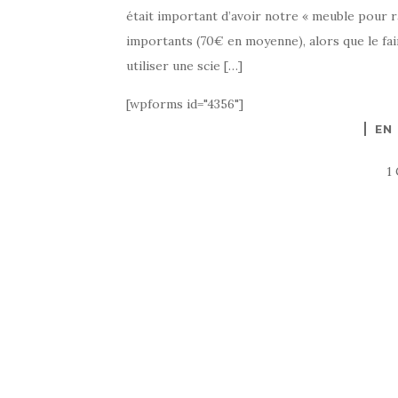
était important d’avoir notre « meuble pour r
importants (70€ en moyenne), alors que le fair
utiliser une scie […]
[wpforms id="4356"]
EN
1