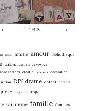
1
of
36
PREV
NEXT
amour
amitié
bibliotheque
um
amis
s
carnets de voyage
californie
mbre enfants
croatie
decoration
danemark
DIY
drame
enfant
arition
enfants
quete
europe
etagere
famille
ire soi meme
femmes