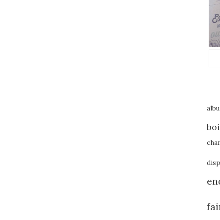
alb
boi
cha
disp
en
fa