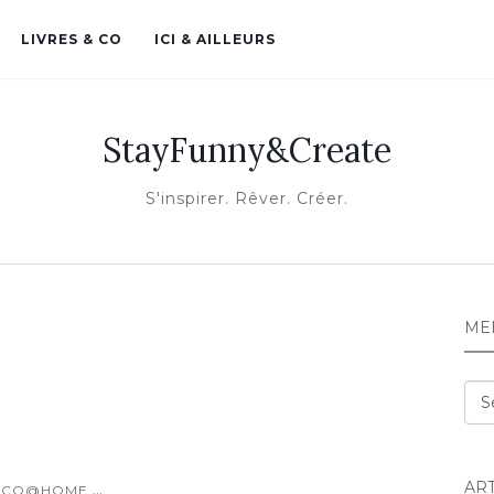
LIVRES & CO
ICI & AILLEURS
StayFunny&Create
S'inspirer. Rêver. Créer.
ME
Me
AR
...
ECO@HOME