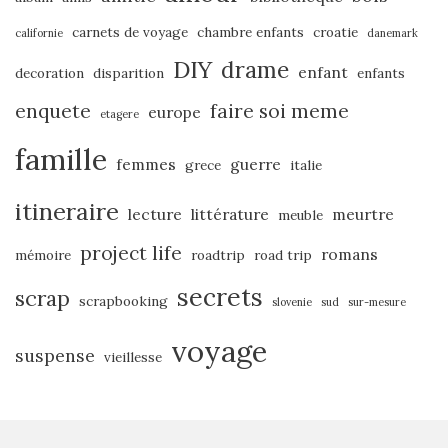
carnets de voyage
chambre enfants
croatie
californie
danemark
DIY
drame
enfant
decoration
disparition
enfants
enquete
faire soi meme
europe
etagere
famille
femmes
guerre
grece
italie
itineraire
lecture
littérature
meurtre
meuble
project life
romans
mémoire
roadtrip
road trip
secrets
scrap
scrapbooking
slovenie
sud
sur-mesure
voyage
suspense
vieillesse