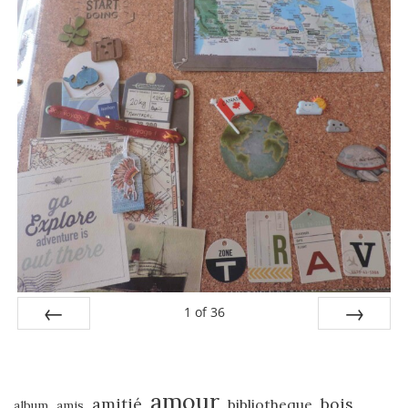
1
of
36
PREV
NEXT
amour
amitié
bois
bibliotheque
album
amis