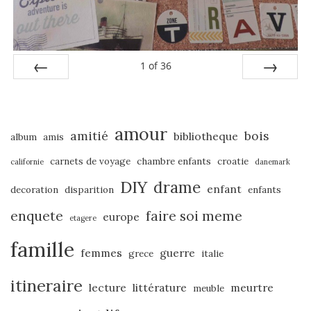
1
of
36
PREV
NEXT
amour
amitié
bois
bibliotheque
album
amis
carnets de voyage
chambre enfants
croatie
californie
danemark
DIY
drame
enfant
decoration
disparition
enfants
enquete
faire soi meme
europe
etagere
famille
femmes
guerre
grece
italie
itineraire
lecture
littérature
meurtre
meuble