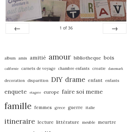
1
of
36
PREV
NEXT
amour
amitié
bois
bibliotheque
album
amis
carnets de voyage
chambre enfants
croatie
californie
danemark
DIY
drame
enfant
decoration
disparition
enfants
enquete
faire soi meme
europe
etagere
famille
femmes
guerre
grece
italie
itineraire
lecture
littérature
meurtre
meuble