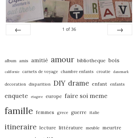
1
of
36
PREV
NEXT
amour
amitié
bois
bibliotheque
album
amis
carnets de voyage
chambre enfants
croatie
californie
danemark
DIY
drame
enfant
decoration
disparition
enfants
enquete
faire soi meme
europe
etagere
famille
femmes
guerre
grece
italie
itineraire
lecture
littérature
meurtre
meuble