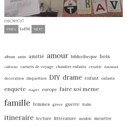
DSCN9737
1
of
36
PREV
NEXT
amour
amitié
bois
bibliotheque
album
amis
carnets de voyage
chambre enfants
croatie
californie
danemark
DIY
drame
enfant
decoration
disparition
enfants
enquete
faire soi meme
europe
etagere
famille
femmes
guerre
grece
italie
itineraire
lecture
littérature
meurtre
meuble