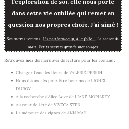
l’exploration de soi, elle nous porte
dans cette vie oubliée qui remet en
question nos propres choix. J’ai aimé !
Ses autres romans :
Un peu,beaucoup, à la folie…
,
Le secret du
mari, Petits secrets grands mensonges.
Retrouvez mes derniers avis de lecture pour les romans :
Changer l’eau des fleurs de VALERIE PERRIN
Nous étions nés pour être heureux de LIONEL
DUROY
A la recherche d’Alice Love de LIANE MORIARTY
Au cœur de l’été de VIVECA STEN
La mémoire des vignes de ANN MAH