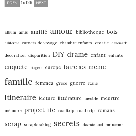
1
of
36
PREV
NEXT
amour
amitié
bois
bibliotheque
album
amis
carnets de voyage
chambre enfants
croatie
californie
danemark
DIY
drame
enfant
decoration
disparition
enfants
enquete
faire soi meme
europe
etagere
famille
femmes
guerre
grece
italie
itineraire
lecture
littérature
meurtre
meuble
project life
romans
mémoire
roadtrip
road trip
secrets
scrap
scrapbooking
slovenie
sud
sur-mesure