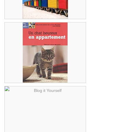
...pour des idées voyages originales,
naturels ou culturelles.
500 voyages de rêve : Hors des sentiers battus
Le manuel du chat en appartement ! Des
conseils pour rendre heureux votre boule
de poils !
Chat heureux en appartement
Créer son blog, le développer...c'est
possible ! Voici le livre qui m'a aidé à
construire mon projet de blog !