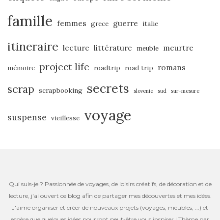
famille
femmes
guerre
grece
italie
itineraire
lecture
littérature
meurtre
meuble
project life
romans
mémoire
roadtrip
road trip
secrets
scrap
scrapbooking
slovenie
sud
sur-mesure
voyage
suspense
vieillesse
Qui suis-je ? Passionnée de voyages, de loisirs créatifs, de décoration et de
lecture, j'ai ouvert ce blog afin de partager mes découvertes et mes idées.
J'aime organiser et créer de nouveaux projets (voyages, meubles, ...) et
espère que quelques idées pourront peut-être vous inspirer ! Thème par