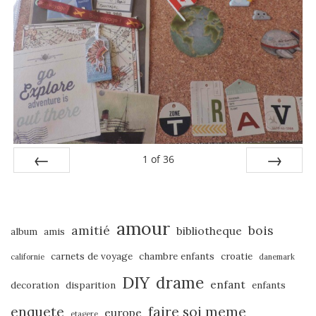
1
of
36
PREV
NEXT
amour
amitié
bois
bibliotheque
album
amis
carnets de voyage
chambre enfants
croatie
californie
danemark
DIY
drame
enfant
decoration
disparition
enfants
enquete
faire soi meme
europe
etagere