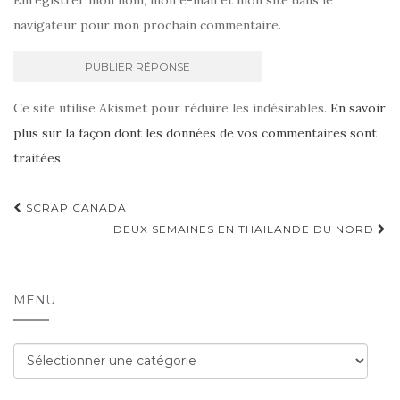
Enregistrer mon nom, mon e-mail et mon site dans le
navigateur pour mon prochain commentaire.
Ce site utilise Akismet pour réduire les indésirables.
En savoir
plus sur la façon dont les données de vos commentaires sont
traitées
.
Navigation
SCRAP CANADA
d'article
DEUX SEMAINES EN THAILANDE DU NORD
MENU
Menu