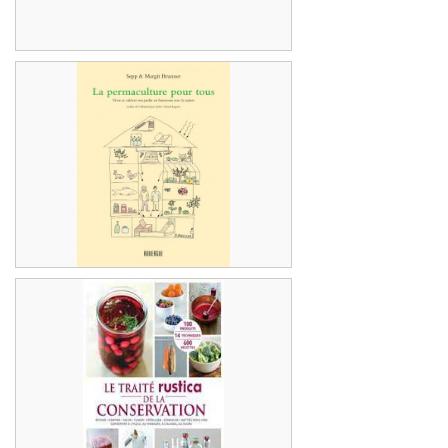
Blog it Yourself
Un livre accessible pour comprendre les
enjeux de la permaculture. A chacun de
trouver sa méthode pour participer à ce
beau projet !
La permaculture pour tous
Après le potager, voici la récolte ! Un traité
sur toutes les conservations possibles de
votre jardin pour profiter au mieux des
fruits de votre travail !