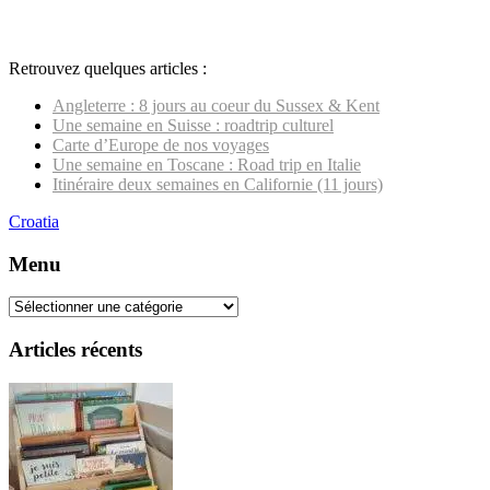
Retrouvez quelques articles :
Angleterre : 8 jours au coeur du Sussex & Kent
Une semaine en Suisse : roadtrip culturel
Carte d’Europe de nos voyages
Une semaine en Toscane : Road trip en Italie
Itinéraire deux semaines en Californie (11 jours)
Navigation
Croatia
d'article
Menu
Menu
Articles récents