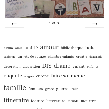
1
of
36
PREV
NEXT
amour
amitié
bois
bibliotheque
album
amis
carnets de voyage
chambre enfants
croatie
californie
danemark
DIY
drame
enfant
decoration
disparition
enfants
enquete
faire soi meme
europe
etagere
famille
femmes
guerre
grece
italie
itineraire
lecture
littérature
meurtre
meuble