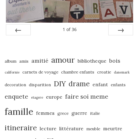
1
of
36
PREV
NEXT
amour
amitié
bois
bibliotheque
album
amis
carnets de voyage
chambre enfants
croatie
californie
danemark
DIY
drame
enfant
decoration
disparition
enfants
enquete
faire soi meme
europe
etagere
famille
femmes
guerre
grece
italie
itineraire
lecture
littérature
meurtre
meuble