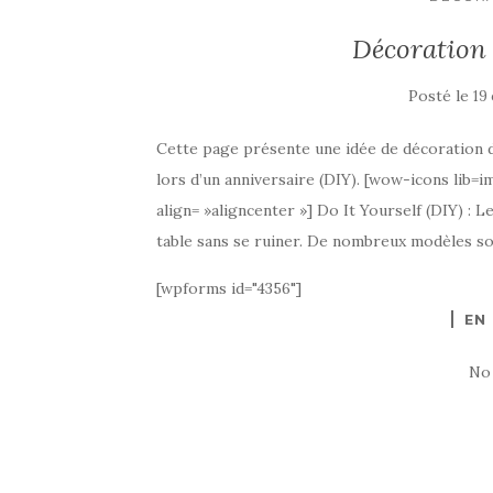
Décoration 
Posté le
19
Cette page présente une idée de décoration d
lors d’un anniversaire (DIY). [wow-icons lib
align= »aligncenter »] Do It Yourself (DIY) :
table sans se ruiner. De nombreux modèles so
[wpforms id="4356"]
EN
No