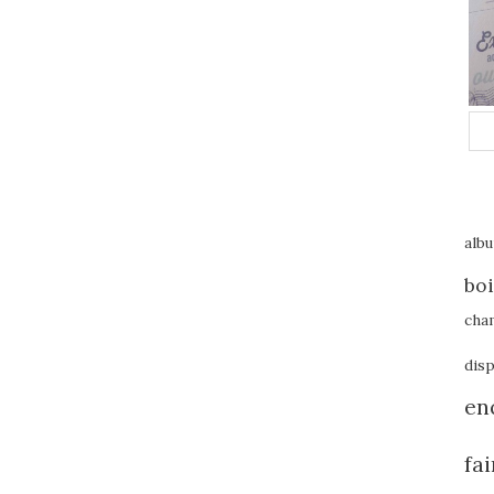
alb
boi
cha
disp
en
fa