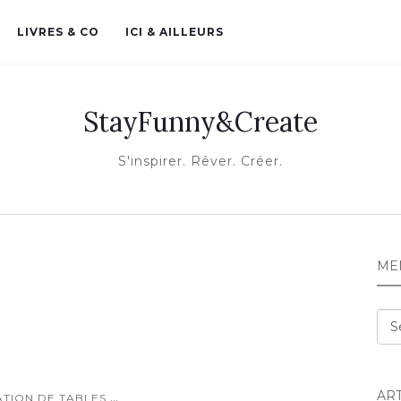
LIVRES & CO
ICI & AILLEURS
StayFunny&Create
S'inspirer. Rêver. Créer.
ME
Me
AR
...
TION DE TABLES