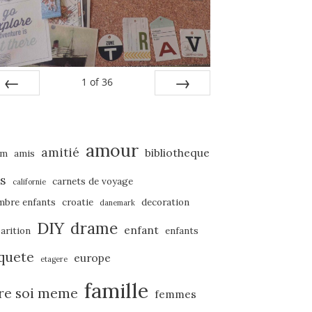
1
of
36
PREV
NEXT
amour
amitié
bibliotheque
um
amis
s
carnets de voyage
californie
mbre enfants
croatie
decoration
danemark
DIY
drame
enfant
arition
enfants
quete
europe
etagere
famille
ire soi meme
femmes