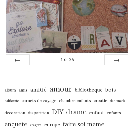
1
of
36
PREV
NEXT
amour
amitié
bois
bibliotheque
album
amis
carnets de voyage
chambre enfants
croatie
californie
danemark
DIY
drame
enfant
decoration
disparition
enfants
enquete
faire soi meme
europe
etagere