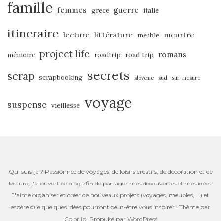
famille
femmes
guerre
grece
italie
itineraire
lecture
littérature
meurtre
meuble
project life
romans
mémoire
roadtrip
road trip
secrets
scrap
scrapbooking
slovenie
sud
sur-mesure
voyage
suspense
vieillesse
Qui suis-je ? Passionnée de voyages, de loisirs créatifs, de décoration et de
lecture, j'ai ouvert ce blog afin de partager mes découvertes et mes idées.
J'aime organiser et créer de nouveaux projets (voyages, meubles, ...) et
espère que quelques idées pourront peut-être vous inspirer ! Thème par
Colorlib
. Propulsé par
WordPress