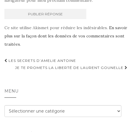
navigateur pour mon prochain commentaire.
Ce site utilise Akismet pour réduire les indésirables.
En savoir
plus sur la façon dont les données de vos commentaires sont
traitées
.
Navigation
LES SECRETS D’AMELIE ANTOINE
d'article
JE TE PROMETS LA LIBERTÉ DE LAURENT GOUNELLE
MENU
Menu