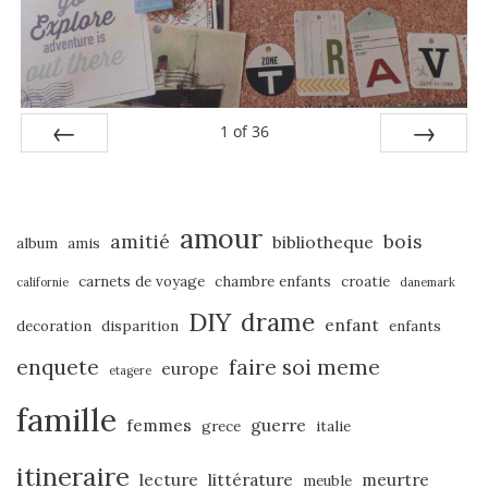
1
of
36
PREV
NEXT
amour
amitié
bois
bibliotheque
album
amis
carnets de voyage
chambre enfants
croatie
californie
danemark
DIY
drame
enfant
decoration
disparition
enfants
enquete
faire soi meme
europe
etagere
famille
femmes
guerre
grece
italie
itineraire
lecture
littérature
meurtre
meuble