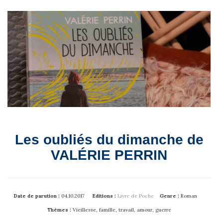
Les oubliés du dimanche de
VALÉRIE PERRIN
Date de parution :
04.10.2017
Editions :
Livre de Poche
Genre :
Roman
Thèmes :
Vieillesse, famille, travail, amour, guerre