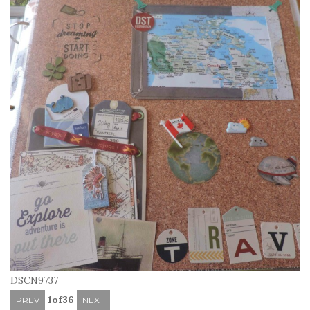
DSCN9737
1
of
36
PREV
NEXT