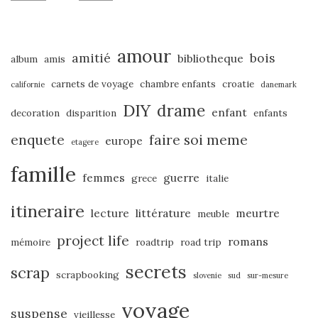
amour
amitié
bois
bibliotheque
album
amis
carnets de voyage
chambre enfants
croatie
californie
danemark
DIY
drame
enfant
decoration
disparition
enfants
enquete
faire soi meme
europe
etagere
famille
femmes
guerre
grece
italie
itineraire
lecture
littérature
meurtre
meuble
project life
romans
mémoire
roadtrip
road trip
secrets
scrap
scrapbooking
slovenie
sud
sur-mesure
voyage
suspense
vieillesse