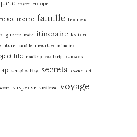
quete
europe
etagere
famille
ire soi meme
femmes
itineraire
guerre
lecture
ce
italie
térature
meurtre
meuble
mémoire
ject life
romans
roadtrip
road trip
secrets
rap
scrapbooking
slovenie
sud
voyage
suspense
vieillesse
mesure