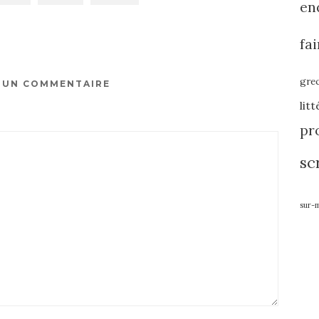
en
fa
gre
R UN COMMENTAIRE
lit
pro
sc
sur-