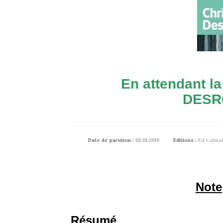
En attendant l
DESR
Date de parution :
02.01.2019
Editions :
Ed Calma
Note
Résumé