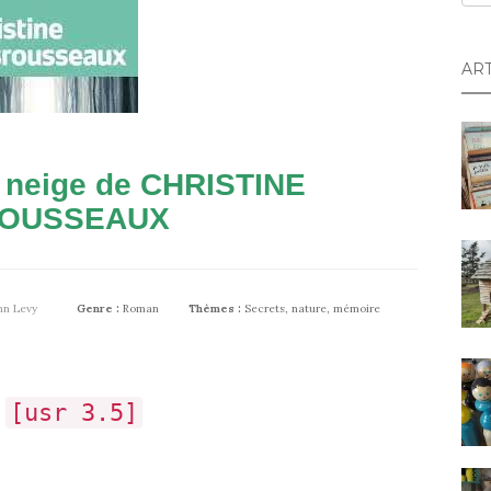
AR
a neige de CHRISTINE
OUSSEAUX
nn Levy
Genre :
Roman
Thèmes :
Secrets, nature, mémoire
[usr 3.5]