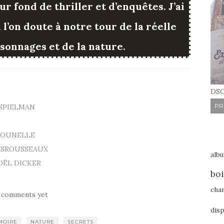
r fond de thriller et d’enquêtes. J’ai
’on doute à notre tour de la réelle
sonnages et de la nature.
DSC
PR
N SPIELMAN
T GOUNELLE
 DESROUSSEAUX
alb
 JOËL DICKER
boi
cha
 comments yet
disp
MOIRE
NATURE
SECRETS