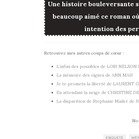
Une histoire bouleversante su
beaucoup aimé ce roman où l
intention des per
Retrouvez mes autres coups de cœur :
L’infini des possibles de LORI NELSO
La mémoire des vignes de ANN MAH
Je te promets la liberté de LAUREN
En attendant la neige de CHRISTINE
La disparition de Stephanie Mailer de
No
ENQUETE
MÉ