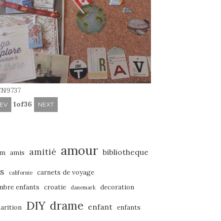
N9737
1
of
36
EV
NEXT
amour
amitié
bibliotheque
um
amis
s
carnets de voyage
californie
mbre enfants
croatie
decoration
danemark
DIY
drame
enfant
arition
enfants