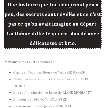
Une histoire que l’on comprend peu à
peu, des secrets sont révélés et ce n’est
pas ce qu’on avait imaginé au départ.
Un thème difficile qui est abordé avec
délicatesse et brio.
Retrouvez mes autres romans :
Changer l’eau des fleurs de VALERIE PERRIN
Nous étions nés pour être heureux de LIONEL
DUROY
A la recherche d’Alice Love de LIANE MORIARTY
Au cœur de l’été de VIVECA STEN
La mémoire des vignes de ANN MAH