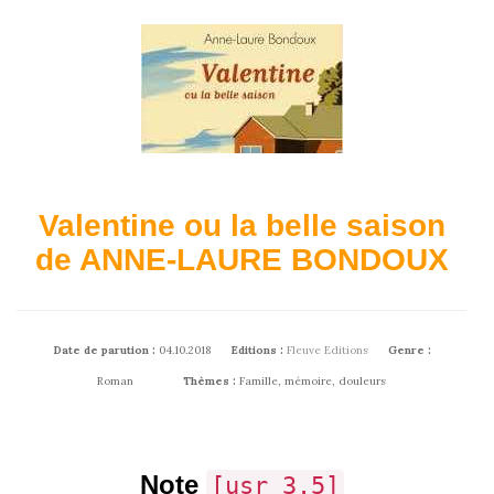
Valentine ou la belle saison
de ANNE-LAURE BONDOUX
Date de parution :
04.10.2018
Editions :
Fleuve Editions
Genre :
Roman
Thèmes :
Famille, mémoire, douleurs
Note
[usr 3.5]