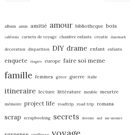
PREV
NEXT
amour
amitié
bois
bibliotheque
album
amis
carnets de voyage
chambre enfants
croatie
californie
danemark
DIY
drame
enfant
decoration
disparition
enfants
enquete
faire soi meme
europe
etagere
famille
femmes
guerre
grece
italie
itineraire
lecture
littérature
meurtre
meuble
project life
romans
mémoire
roadtrip
road trip
secrets
scrap
scrapbooking
slovenie
sud
sur-mesure
voyage
suspense
vieillesse