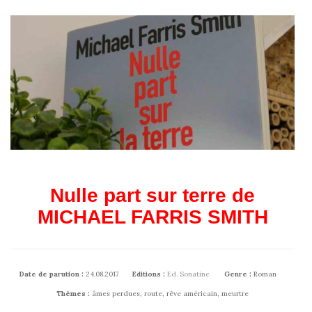
Nulle part sur terre de
MICHAEL FARRIS SMITH
Date de parution :
24.08.2017
Editions :
Ed. Sonatine
Genre :
Roman
Thèmes :
âmes perdues, route, rêve américain, meurtre