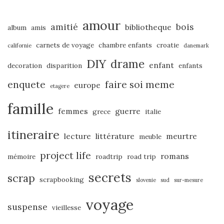
amour
amitié
bois
bibliotheque
album
amis
carnets de voyage
chambre enfants
croatie
californie
danemark
DIY
drame
enfant
decoration
disparition
enfants
enquete
faire soi meme
europe
etagere
famille
femmes
guerre
grece
italie
itineraire
lecture
littérature
meurtre
meuble
project life
romans
mémoire
roadtrip
road trip
secrets
scrap
scrapbooking
slovenie
sud
sur-mesure
voyage
suspense
vieillesse