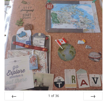
1
of
36
PREV
NEXT